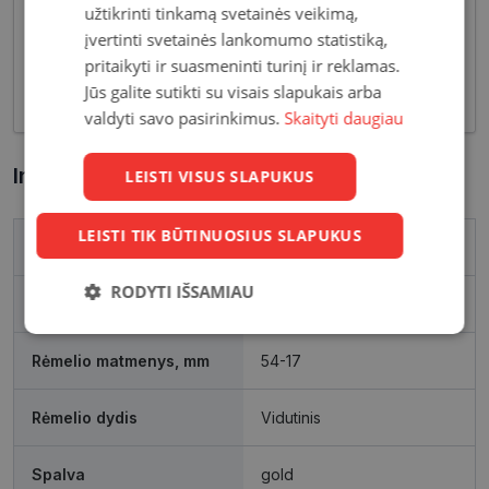
užtikrinti tinkamą svetainės veikimą,
tiek klasikinių, tiek netikėčiausių ir drąsiausių
įvertinti svetainės lankomumo statistiką,
sprendimų akinių rėmelių. Tai ne tik regėjimo
pritaikyti ir suasmeninti turinį ir reklamas.
korekcija, tačiau ir stilingas kasdieninės išvaizdos
Jūs galite sutikti su visais slapukais arba
akcentas.
valdyti savo pasirinkimus.
Skaityti daugiau
Informacija apie prekę
LEISTI VISUS SLAPUKUS
LEISTI TIK BŪTINUOSIUS SLAPUKUS
Prekės ženklas
VOGUE
RODYTI IŠSAMIAU
Išleidimo metai
2024
Būtinieji
Statistikos
Rinkodaros
slapukai
slapukai
slapukai
Rėmelio matmenys, mm
54-17
Rėmelio dydis
Vidutinis
Funkciniai
Neklasifikuoti
slapukai
slapukai
Spalva
gold