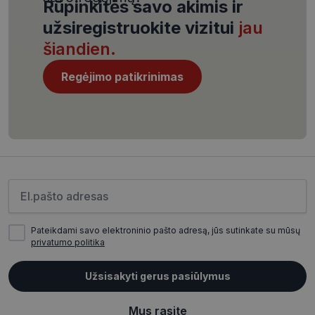
Rūpinkitės savo akimis ir
užsiregistruokite vizitui
jau
šiandien.
Regėjimo patikrinimas
CookieScriptConsent
11 mėnesį
CookieScript
4 savaitės
www.visionexpress.lt
Įveskite el.pašto adresą
Pateikdami savo elektroninio pašto adresą, jūs sutinkate su mūsų
privatumo politika
_tt_enable_cookie
.visionexpress.lt
2 mėnesiai
4 savaitės
Užsisakyti gerus pasiūlymus
Mus rasite