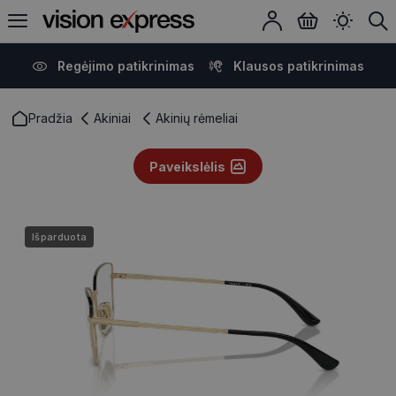
Regėjimo patikrinimas
Klausos patikrinimas
Pradžia
Akiniai
Akinių rėmeliai
Paveikslėlis
Išparduota