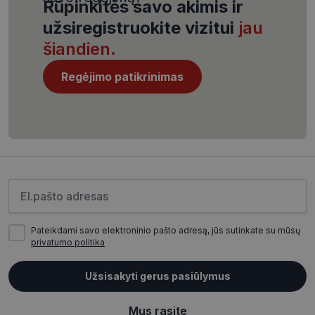
Rūpinkitės savo akimis ir
užsiregistruokite vizitui
jau
šiandien.
Regėjimo patikrinimas
CookieScriptConsent
11 mėnesį
CookieScript
4 savaitės
www.visionexpress.lt
Įveskite el.pašto adresą
Pateikdami savo elektroninio pašto adresą, jūs sutinkate su mūsų
privatumo politika
_tt_enable_cookie
.visionexpress.lt
2 mėnesiai
4 savaitės
Užsisakyti gerus pasiūlymus
Mus rasite