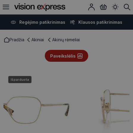
Regėjimo patikrinimas
Klausos patikrinimas
Pradžia
Akiniai
Akinių rėmeliai
Paveikslėlis
Išparduota