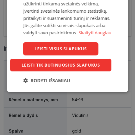
užtikrinti tinkamą svetainės veikimą,
tiek klasikinių, tiek netikėčiausių ir drąsiausių
įvertinti svetainės lankomumo statistiką,
sprendimų akinių rėmelių. Tai ne tik regėjimo
pritaikyti ir suasmeninti turinį ir reklamas.
korekcija, tačiau ir stilingas kasdieninės išvaizdos
Jūs galite sutikti su visais slapukais arba
akcentas.
valdyti savo pasirinkimus.
Skaityti daugiau
Informacija apie prekę
LEISTI VISUS SLAPUKUS
LEISTI TIK BŪTINUOSIUS SLAPUKUS
Prekės ženklas
VOGUE
RODYTI IŠSAMIAU
Išleidimo metai
2025
Būtinieji
Statistikos
Rinkodaros
slapukai
slapukai
slapukai
Rėmelio matmenys, mm
54-16
Rėmelio dydis
Vidutinis
Funkciniai
Neklasifikuoti
slapukai
slapukai
Spalva
gold