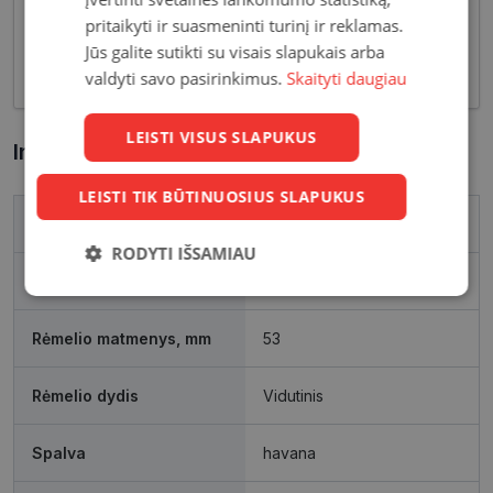
sprendimų akinių rėmelių. Tai ne tik regėjimo
pritaikyti ir suasmeninti turinį ir reklamas.
korekcija, tačiau ir stilingas kasdieninės išvaizdos
Jūs galite sutikti su visais slapukais arba
akcentas.
valdyti savo pasirinkimus.
Skaityti daugiau
LEISTI VISUS SLAPUKUS
Informacija apie prekę
LEISTI TIK BŪTINUOSIUS SLAPUKUS
Prekės ženklas
VOGUE
RODYTI IŠSAMIAU
Išleidimo metai
2025
Būtinieji
Statistikos
Rinkodaros
slapukai
slapukai
slapukai
Rėmelio matmenys, mm
53
Rėmelio dydis
Vidutinis
Funkciniai
Neklasifikuoti
slapukai
slapukai
Spalva
havana