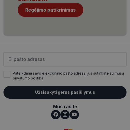
Regėjimo patikrinimas
CookieScriptConsent
11 mėnesį
CookieScript
4 savaitės
www.visionexpress.lt
Įveskite el.pašto adresą
Pateikdami savo elektroninio pašto adresą, jūs sutinkate su mūsų
privatumo politika
Užsisakyti gerus pasiūlymus
_tt_enable_cookie
.visionexpress.lt
2 mėnesiai
4 savaitės
Mus rasite