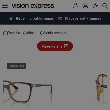
Regėjimo patikrinimas
Klausos patikrinimas
Pradžia
Akiniai
Akinių rėmeliai
Paveikslėlis
Išparduota