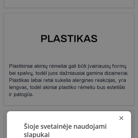
Plastikiniai akinių rėmeliai gali būti įvairiausių formų
bei spalvų, todėl juos dažniausiai gamina dizaineriai.
Plastikas labai retai sukelia alergines reakcijas, yra
lengvas, todėl akiniai plastiko rėmeliu bus estetiški
ir patogūs.
×
Šioje svetainėje naudojami
slapukai