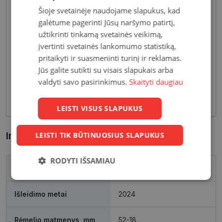
Šioje svetainėje naudojame slapukus, kad
galėtume pagerinti Jūsų naršymo patirtį,
užtikrinti tinkamą svetainės veikimą,
Pagrindiniai reikalavimai, keliami vyriškiems
įvertinti svetainės lankomumo statistiką,
akiniams - patvarios medžiagos bei solidžios
pritaikyti ir suasmeninti turinį ir reklamas.
vyriškos formos, derančios prie įvairių vyriškų
Jūs galite sutikti su visais slapukais arba
aprangos stilių. Dėl funkcionalumo bei puikių
valdyti savo pasirinkimus.
Skaityti daugiau
optinių savybių, vyriški akiniai skirti nešiojimui
kasdien, vairavimui bei sportui.
LEISTI VISUS SLAPUKUS
Informacija apie prekę
LEISTI TIK BŪTINUOSIUS SLAPUKUS
RODYTI IŠSAMIAU
Prekės ženklas
YOUR LINE
Būtinieji
Statistikos
Rinkodaros
slapukai
slapukai
slapukai
Išleidimo metai
2024
Rėmelio matmenys, mm
52-18