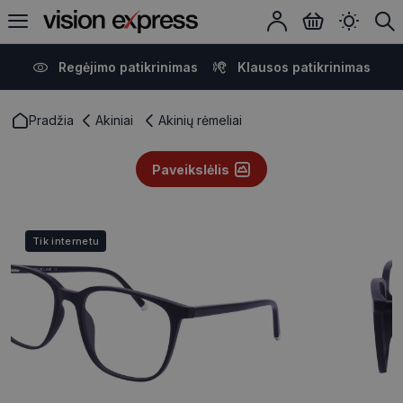
Regėjimo patikrinimas
Klausos patikrinimas
Pradžia
Akiniai
Akinių rėmeliai
Paveikslėlis
Tik internetu