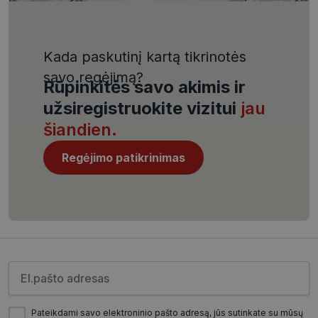
VISITOR_PRIVACY_METADATA
5 mėnesiai
YouTube
4 savaitės
.youtube.com
Kada paskutinį kartą tikrinotės
savo regėjimą?
Rūpinkitės savo akimis ir
užsiregistruokite vizitui
jau
CookieScriptConsent
11 mėnesį
CookieScript
šiandien.
4 savaitės
www.visionexpress.lt
Regėjimo patikrinimas
Įveskite el.pašto adresą
_tt_enable_cookie
.visionexpress.lt
2 mėnesiai
4 savaitės
Pateikdami savo elektroninio pašto adresą, jūs sutinkate su mūsų